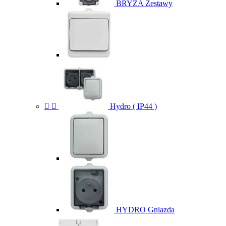
BRYZA Zestawy


Hydro ( IP44 )
HYDRO Gniazda