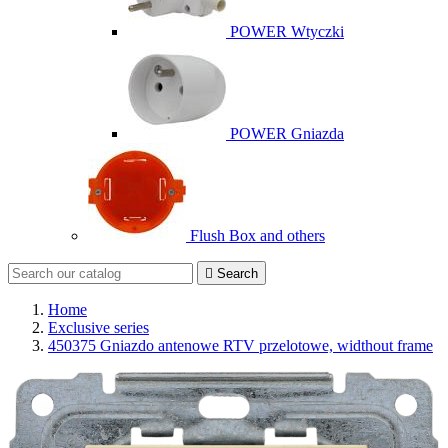
POWER Wtyczki
POWER Gniazda
Flush Box and others

Search
Home
Exclusive series
450375 Gniazdo antenowe RTV przelotowe, widthout frame