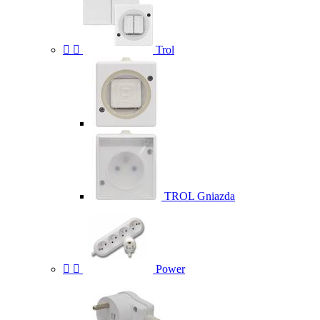


Trol
TROL Gniazda


Power