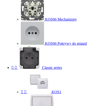
KOS66 Mechanizmy
KOS66 Pokrywy do gniazd


Classic series


KOS1