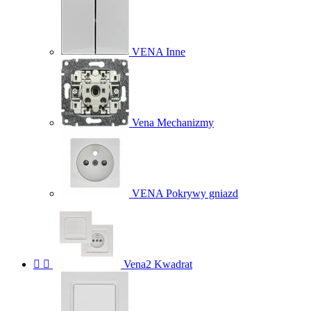
VENA Inne
Vena Mechanizmy
VENA Pokrywy gniazd


Vena2 Kwadrat