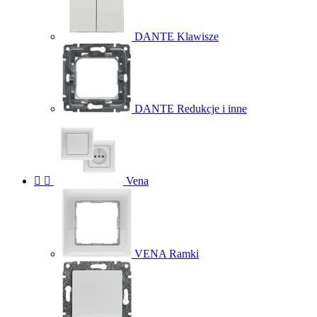
DANTE Klawisze
DANTE Redukcje i inne


Vena
VENA Ramki