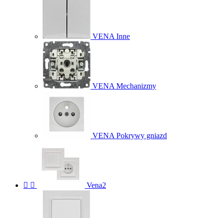
VENA Inne
VENA Mechanizmy
VENA Pokrywy gniazd


Vena2