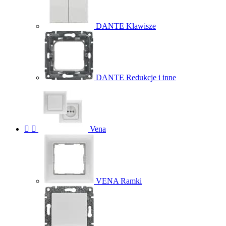
DANTE Klawisze
DANTE Redukcje i inne


Vena
VENA Ramki