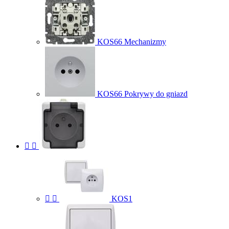
KOS66 Mechanizmy
KOS66 Pokrywy do gniazd




KOS1