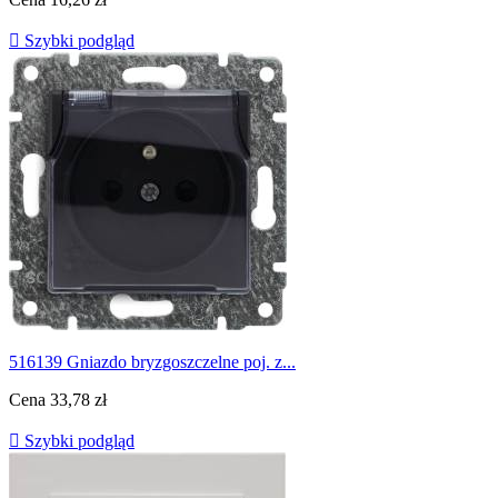

Szybki podgląd
516139 Gniazdo bryzgoszczelne poj. z...
Cena
33,78 zł

Szybki podgląd