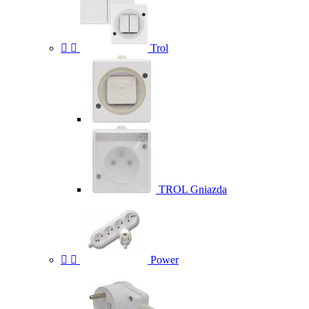


Trol
TROL Gniazda


Power