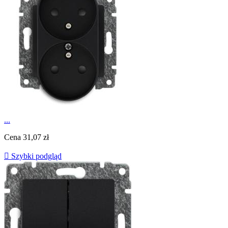
...
Cena
31,07 zł

Szybki podgląd