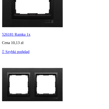
526181 Ramka 1x
Cena
10,13 zł

Szybki podgląd