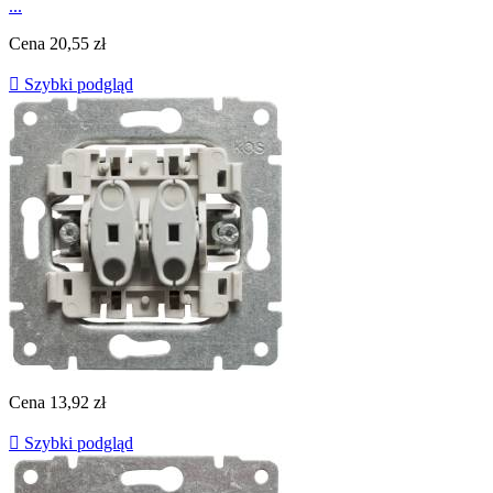
...
Cena
20,55 zł

Szybki podgląd
Cena
13,92 zł

Szybki podgląd