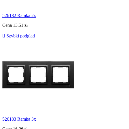
526182 Ramka 2x
Cena
13,51 zł

Szybki podgląd
526183 Ramka 3x
Cena
16,26 zł