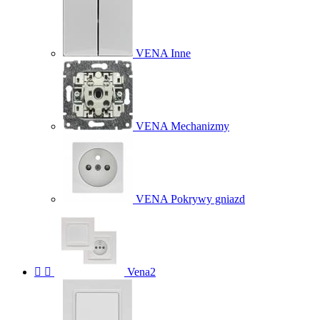
VENA Inne
VENA Mechanizmy
VENA Pokrywy gniazd


Vena2