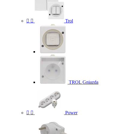


Trol
TROL Gniazda


Power